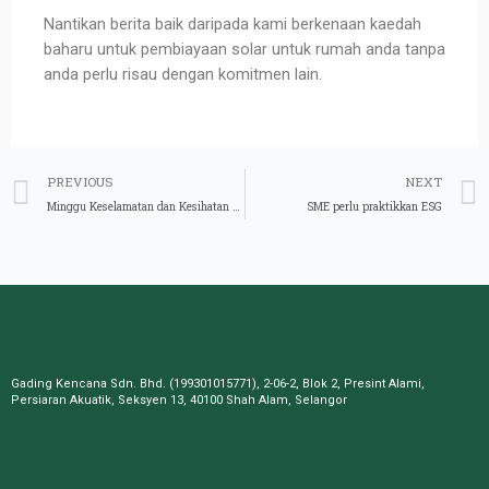
Nantikan berita baik daripada kami berkenaan kaedah
baharu untuk pembiayaan solar untuk rumah anda tanpa
anda perlu risau dengan komitmen lain.
PREVIOUS
NEXT
Minggu Keselamatan dan Kesihatan Pekerjaan
SME perlu praktikkan ESG
Gading Kencana Sdn. Bhd. (199301015771), 2-06-2, Blok 2, Presint Alami,
Persiaran Akuatik, Seksyen 13, 40100 Shah Alam, Selangor